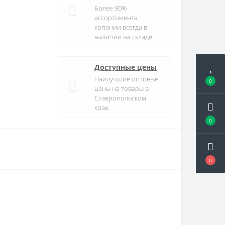
Более 90%
ассортимента
копании всегда в
наличии на складе.
Доступные цены
Наилучшие оптовые
0
цены на товары в
Ставропольском
крае.
0
0