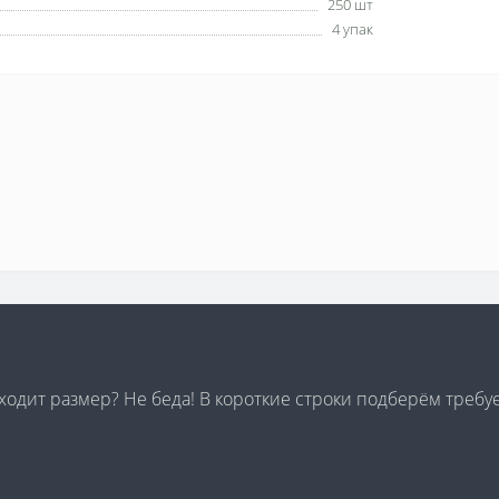
250 шт
4 упак
дходит размер? Не беда! В короткие строки подберём треб