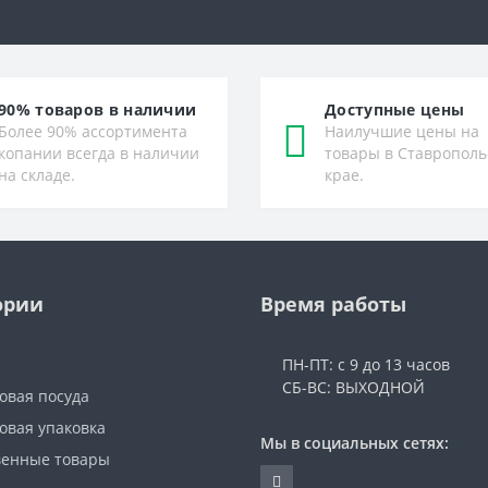
90% товаров в наличии
Доступные цены
Более 90% ассортимента
Наилучшие цены на
копании всегда в наличии
товары в Ставрополь
на складе.
крае.
ории
Время работы
ПН-ПТ: с 9 до 13 часов
СБ-ВС: ВЫХОДНОЙ
овая посуда
овая упаковка
Мы в социальных сетях:
венные товары