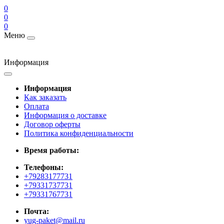
0
0
0
Меню
Информация
Информация
Как заказать
Оплата
Информация о доставке
Договор оферты
Политика конфиденциальности
Время работы:
Телефоны:
+79283177731
+79331737731
+79331767731
Почта:
yug-paket@mail.ru