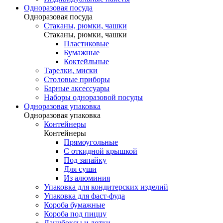
Одноразовая посуда
Одноразовая посуда
Стаканы, рюмки, чашки
Стаканы, рюмки, чашки
Пластиковые
Бумажные
Коктейльные
Тарелки, миски
Столовые приборы
Барные аксессуары
Наборы одноразовой посуды
Одноразовая упаковка
Одноразовая упаковка
Контейнеры
Контейнеры
Прямоугольные
С откидной крышкой
Под запайку
Для суши
Из алюминия
Упаковка для кондитерских изделий
Упаковка для фаст-фуда
Короба бумажные
Короба под пиццу
Ланчбоксы и лотки