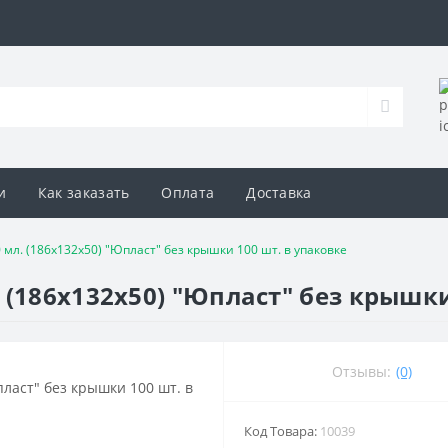
и
Как заказать
Оплата
Доставка
мл. (186х132х50) "Юпласт" без крышки 100 шт. в упаковке
(186х132х50) "Юпласт" без крышки
Отзывы:
(0)
Код Товара:
10039