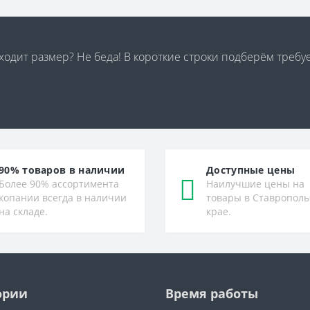
дходит размер? Не беда! В короткие строки подберём треб
90% товаров в наличии
Доступные цены
Более 90% ассортимента
Наилучшие цены на
копании всегда в наличии
товары в Ставрополь
на складе.
крае.
ории
Время работы