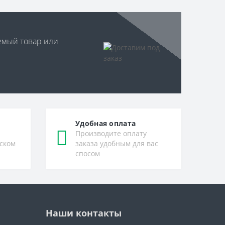
уемый товар или
Удобная оплата
Производите оплату
ском
заказа удобным для вас
спосом
Наши контакты