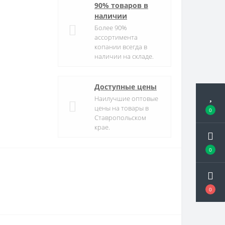
90% товаров в
наличии
Более 90%
ассортимента
копании всегда в
наличии на складе.
Доступные цены
Наилучшие оптовые
цены на товары в
0
Ставропольском
крае.
0
0