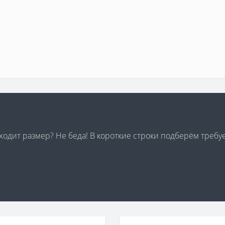
дходит размер? Не беда! В короткие строки подберём треб