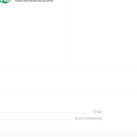
10 шт
золото/жемчуг