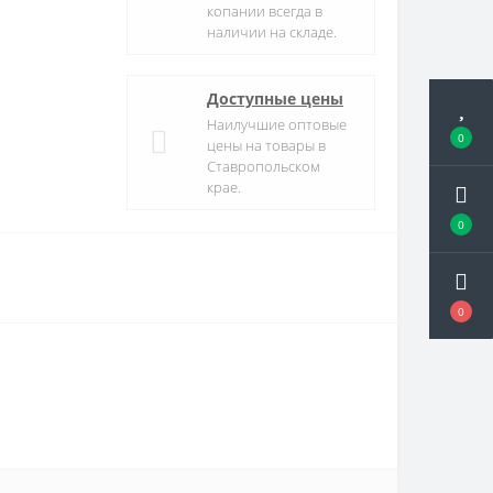
копании всегда в
наличии на складе.
Доступные цены
Наилучшие оптовые
0
цены на товары в
Ставропольском
крае.
0
0