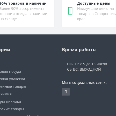
90% товаров в наличии
Доступные цены
Более 90% ассортимента
Наилучшие цены на
копании всегда в наличии
товары в Ставрополь
на складе.
крае.
ории
Время работы
ПН-ПТ: с 9 до 13 часов
СБ-ВС: ВЫХОДНОЙ
овая посуда
овая упаковка
Мы в социальных сетях:
венные товары
 химия
для пикника
рские товары