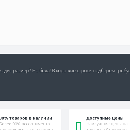
дходит размер? Не беда! В короткие строки подберём треб
90% товаров в наличии
Доступные цены
Более 90% ассортимента
Наилучшие цены на
копании всегда в наличии
товары в Ставрополь