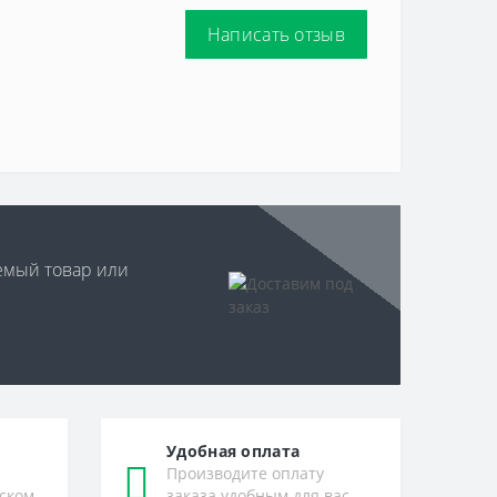
Написать отзыв
уемый товар или
Удобная оплата
Производите оплату
ском
заказа удобным для вас