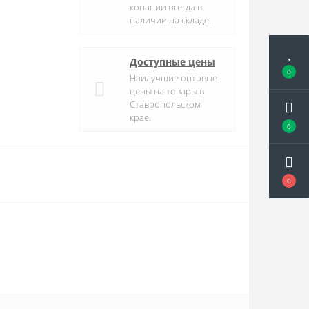
копании всегда в
наличии на складе.
Доступные цены
0
Наилучшие оптовые
цены на товары в
Ставропольском
крае.
0
0